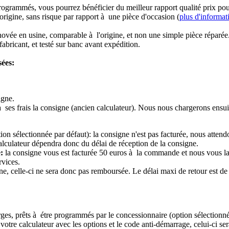
rogrammés, vous pourrez bénéficier du meilleur rapport qualité prix pou
origine, sans risque par rapport à une pièce d'occasion (
plus d'informat
novée en usine, comparable à l'origine, et non une simple pièce réparée
abricant, et testé sur banc avant expédition.
sées:
igne.
à ses frais la consigne (ancien calculateur). Nous nous chargerons ensui
ion sélectionnée par défaut): la consigne n'est pas facturée, nous attend
alculateur dépendra donc du délai de réception de la consigne.
:
la consigne vous est facturée 50 euros à la commande et nous vous l
rvices.
e, celle-ci ne sera donc pas remboursée. Le délai maxi de retour est de 
ierges, prêts à étre programmés par le concessionnaire (option sélectionné
re calculateur avec les options et le code anti-démarrage, celui-ci sera