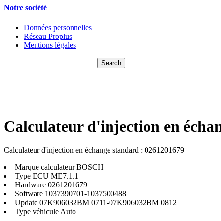
Notre société
Données personnelles
Réseau Proplus
Mentions légales
Calculateur d'injection en écha
Calculateur d'injection en échange standard : 0261201679
Marque calculateur
BOSCH
Type ECU
ME7.1.1
Hardware
0261201679
Software
1037390701-1037500488
Update
07K906032BM 0711-07K906032BM 0812
Type véhicule
Auto