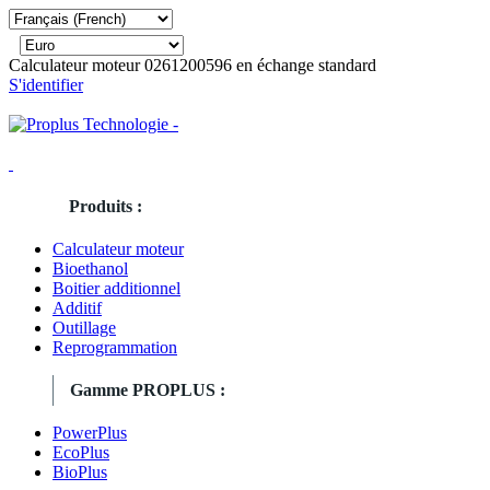
Calculateur moteur 0261200596 en échange standard
S'identifier
Produits :
Calculateur moteur
Bioethanol
Boitier additionnel
Additif
Outillage
Reprogrammation
Gamme PROPLUS :
PowerPlus
EcoPlus
BioPlus