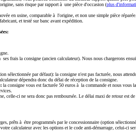
origine, sans risque par rapport à une pièce d'occasion (
plus d'informat
novée en usine, comparable à l'origine, et non une simple pièce réparée
abricant, et testé sur banc avant expédition.
sées:
igne.
à ses frais la consigne (ancien calculateur). Nous nous chargerons ensui
ion sélectionnée par défaut): la consigne n'est pas facturée, nous attend
alculateur dépendra donc du délai de réception de la consigne.
:
la consigne vous est facturée 50 euros à la commande et nous vous l
rvices.
e, celle-ci ne sera donc pas remboursée. Le délai maxi de retour est de 
ierges, prêts à étre programmés par le concessionnaire (option sélectionné
re calculateur avec les options et le code anti-démarrage, celui-ci sera