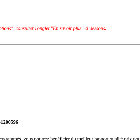
tions", consulter l'onglet "En savoir plus" ci-dessous.
261200596
rogrammés, vous pourrez bénéficier du meilleur rapport qualité prix pou