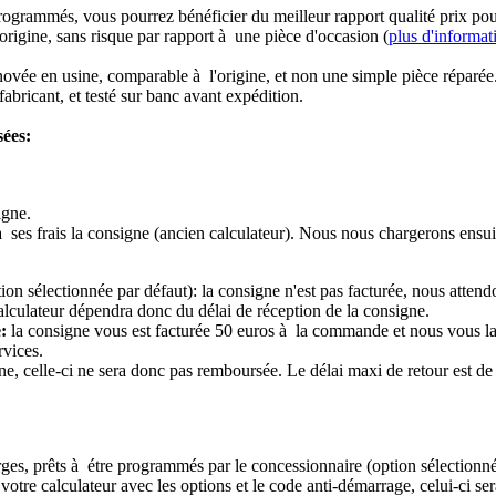
rogrammés, vous pourrez bénéficier du meilleur rapport qualité prix pou
origine, sans risque par rapport à une pièce d'occasion (
plus d'informat
novée en usine, comparable à l'origine, et non une simple pièce réparée
abricant, et testé sur banc avant expédition.
sées:
igne.
à ses frais la consigne (ancien calculateur). Nous nous chargerons ensui
ion sélectionnée par défaut): la consigne n'est pas facturée, nous attend
alculateur dépendra donc du délai de réception de la consigne.
:
la consigne vous est facturée 50 euros à la commande et nous vous l
rvices.
e, celle-ci ne sera donc pas remboursée. Le délai maxi de retour est de 
ierges, prêts à étre programmés par le concessionnaire (option sélectionné
re calculateur avec les options et le code anti-démarrage, celui-ci sera