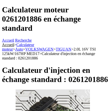
Calculateur moteur
0261201886 en échange
standard
Accueil
Recherche
Accueil
>
Calculateur
moteur
>
Auto
>
VOLKSWAGEN
>
TIGUAN
>
2.0L 16V TSI
125kW/167HP MED17
>
Calculateur d'injection en échange
standard : 0261201886
Calculateur d'injection en
échange standard : 0261201886