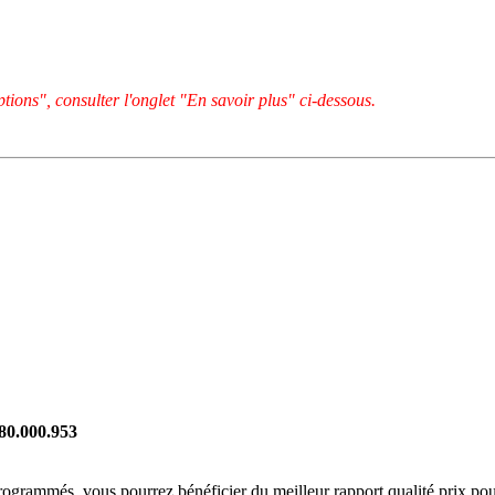
tions", consulter l'onglet "En savoir plus" ci-dessous.
280.000.953
rogrammés, vous pourrez bénéficier du meilleur rapport qualité prix pou