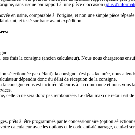
origine, sans risque par rapport à une pièce d'occasion (
plus d'informat
novée en usine, comparable à l'origine, et non une simple pièce réparée
abricant, et testé sur banc avant expédition.
sées:
igne.
à ses frais la consigne (ancien calculateur). Nous nous chargerons ensui
ion sélectionnée par défaut): la consigne n'est pas facturée, nous attend
alculateur dépendra donc du délai de réception de la consigne.
:
la consigne vous est facturée 50 euros à la commande et nous vous l
rvices.
e, celle-ci ne sera donc pas remboursée. Le délai maxi de retour est de 
ierges, prêts à étre programmés par le concessionnaire (option sélectionné
re calculateur avec les options et le code anti-démarrage, celui-ci sera